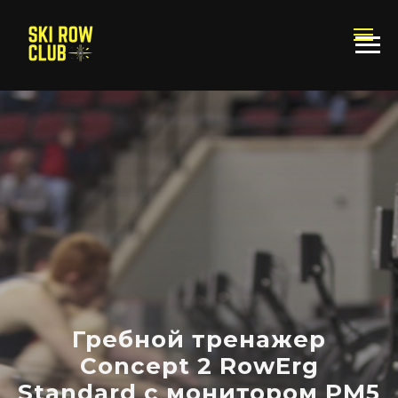
Гребной тренажер
Concept 2 RowErg
Standard c монитором PM5