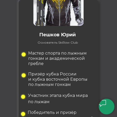
Пешков Юрий
Основатель SkiRow Club
Мастер спорта по лыжным
гонкам и академической
гребле
Призёр кубка России
и кубка восточной Европы
по лыжным гонкам
Участник этапа кубка мира
по лыжам
Победитель и призёр