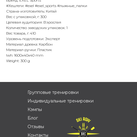
Бренд: EXEL Sports
#Хештеги: #exel #exel_sports #лыжные_палки
Страна-изготовитель: Китай
Вес с упаковкой, г: 300
Целевая аудитория: Взрослая
Количество заводских упаковок: 1
Вес товара, г: 410
Уровень подготовки: Эксперт
Материал древка: Карбон
Материал ручки: Пластик
lwh: 1600x40x40 mm
Weight: 300 g
Групповые тренировки
Индивидуальные тренировки
Кэмпы
Блог
Отзывы
Контакты