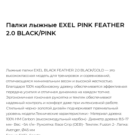
Палки лыжные EXEL PINK FEATHER
2.0 BLACK/PINK
Купить сейчас
Лыжные палки EXEL BLACK FEATHER 2.0 BLACK/GOLD — это
высококлассная модель для тренировок и соревнований,
отличающаяся минимальным весом и высокой жесткостью.
Благодаря 100% карбоновому древку обеспечивается эффективная
передача усилия и отличная динамика на каждом толчке.
Эргономичная гоночная рукоятка и темляк обеспечивают
надежный контроль и комфорт даже при интенсивной работе.
Стильный черно-золотой дизайн подчеркивает премиальный
уровень модели.Технические характеристики:- Материал древка:
100% HM Carbon (высокомодульный карбон)- Диаметр древка: 8.5–17
мм- Вес: ~54 г/м- Рукоятка: Race Grip (OEB)- Темляк: Fusion 2- Лапка:
Avenger, Ø45 мм